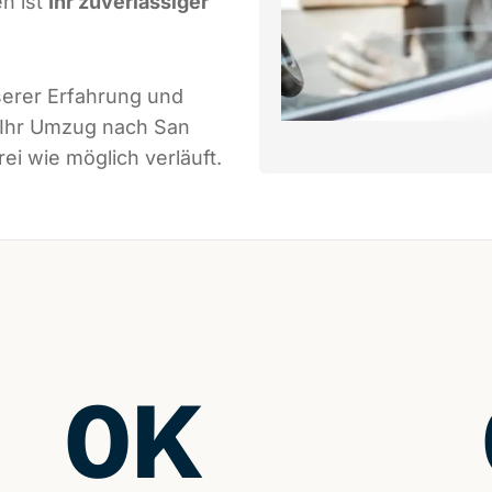
n ist
Ihr zuverlässiger
serer Erfahrung und
 Ihr Umzug nach San
ei wie möglich verläuft.
0
K