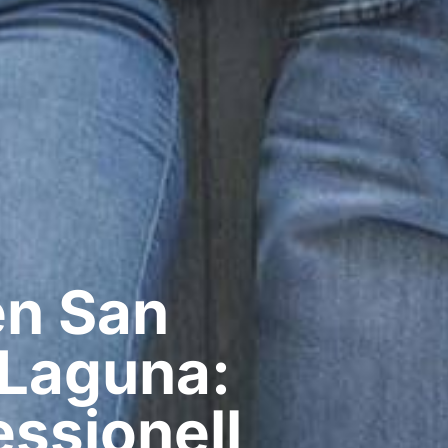
n​ San
 Laguna:
ssionell​