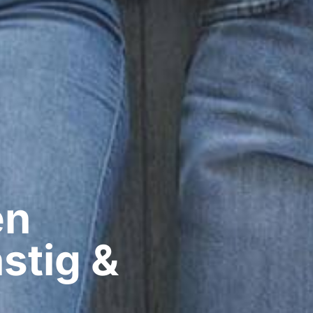
n​
stig &