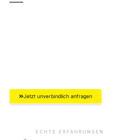
Sparen Sie bis zu 100€ bei Anfrage
Abwicklung innerhalb von 24 Stunden
Versichert bis zu 7.500€
Ggf. komplette Zollabwicklung inklusive
Umfassender Kundensupport aus
Erlangen
Jetzt unverbindlich anfragen
ECHTE ERFAHRUNGEN