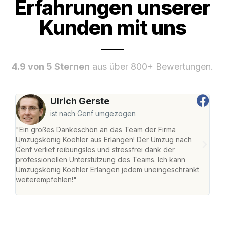
Erfahrungen unserer
Kunden mit uns
4.9 von 5 Sternen
aus über 800+ Bewertungen.
Ulrich Gerste
ist nach Genf umgezogen
"Ein großes Dankeschön an das Team der Firma
"Die
Umzugskönig Koehler aus Erlangen! Der Umzug nach
mei
Genf verlief reibungslos und stressfrei dank der
Team
professionellen Unterstützung des Teams. Ich kann
habe
Umzugskönig Koehler Erlangen jedem uneingeschränkt
an m
weiterempfehlen!"
groß