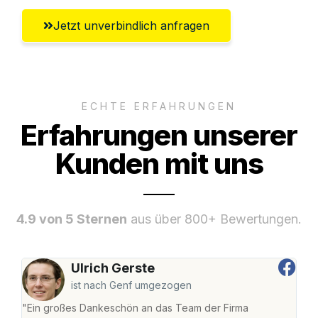
Jetzt unverbindlich anfragen
ECHTE ERFAHRUNGEN
Erfahrungen unserer
Kunden mit uns
4.9 von 5 Sternen
aus über 800+ Bewertungen.
Ulrich Gerste
ist nach Genf umgezogen
"Ein großes Dankeschön an das Team der Firma
"Die