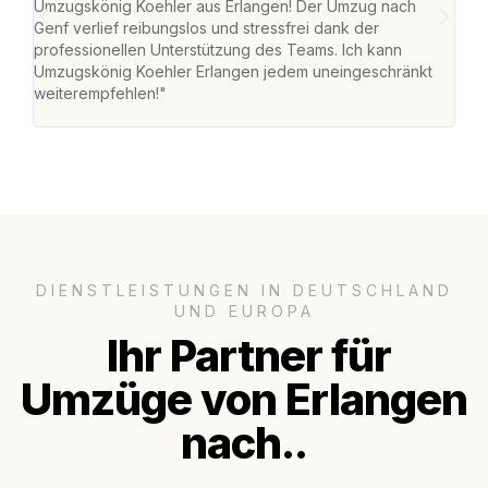
Umzugskönig Koehler aus Erlangen! Der Umzug nach
mei
Genf verlief reibungslos und stressfrei dank der
Team
professionellen Unterstützung des Teams. Ich kann
habe
Umzugskönig Koehler Erlangen jedem uneingeschränkt
an m
weiterempfehlen!"
groß
DIENSTLEISTUNGEN IN DEUTSCHLAND
UND EUROPA
Ihr Partner für
Umzüge von Erlangen
nach..