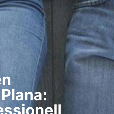
n​
 Plana:
ssionell​