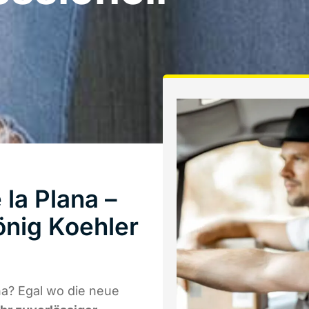
la Plana –
önig Koehler
na? Egal wo die neue