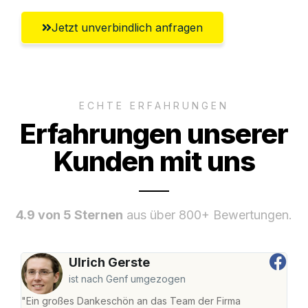
Jetzt unverbindlich anfragen
ECHTE ERFAHRUNGEN
Erfahrungen unserer
Kunden mit uns
4.9 von 5 Sternen
aus über 800+ Bewertungen.
Ulrich Gerste
ist nach Genf umgezogen
"Ein großes Dankeschön an das Team der Firma
"Die