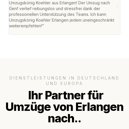
Umzugskönig Koehler aus Erlangen! Der Umzug nach
mei
Genf verlief reibungslos und stressfrei dank der
Team
professionellen Unterstützung des Teams. Ich kann
habe
Umzugskönig Koehler Erlangen jedem uneingeschränkt
an m
weiterempfehlen!"
groß
DIENSTLEISTUNGEN IN DEUTSCHLAND
UND EUROPA
Ihr Partner für
Umzüge von Erlangen
nach..