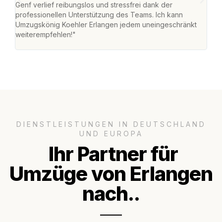
Genf verlief reibungslos und stressfrei dank der
Team
professionellen Unterstützung des Teams. Ich kann
habe
Umzugskönig Koehler Erlangen jedem uneingeschränkt
an m
weiterempfehlen!"
groß
DIENSTLEISTUNGEN IN DEUTSCHLAND
UND EUROPA
Ihr Partner für
Umzüge von Erlangen
nach..