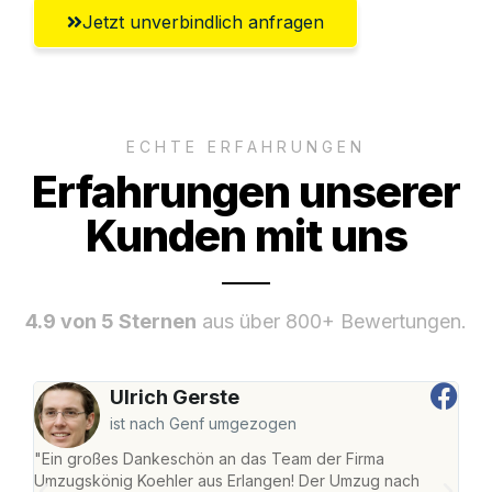
Jetzt unverbindlich anfragen
ECHTE ERFAHRUNGEN
Erfahrungen unserer
Kunden mit uns
4.9 von 5 Sternen
aus über 800+ Bewertungen.
Ulrich Gerste
ist nach Genf umgezogen
"Ein großes Dankeschön an das Team der Firma
"Die
Umzugskönig Koehler aus Erlangen! Der Umzug nach
mei