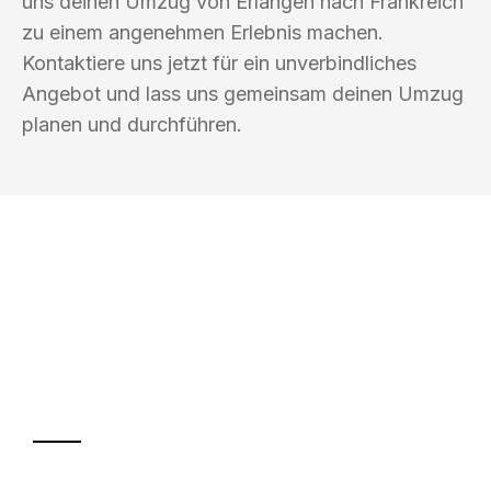
uns deinen Umzug von Erlangen nach Frankreich
zu einem angenehmen Erlebnis machen.
Kontaktiere uns jetzt für ein unverbindliches
Angebot und lass uns gemeinsam deinen Umzug
planen und durchführen.
UMZUGSKÖNIG KOEHLER ERLANGEN
Ihr Umzug oder
Transport
Sparen Sie bis zu 100€ bei Anfrage