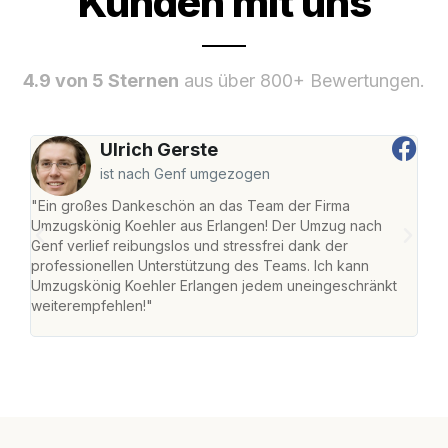
Kunden mit uns
4.9 von 5 Sternen
aus über 800+ Bewertungen.
Ulrich Gerste
ist nach Genf umgezogen
"Ein großes Dankeschön an das Team der Firma
"Die
Umzugskönig Koehler aus Erlangen! Der Umzug nach
mei
Genf verlief reibungslos und stressfrei dank der
Team
professionellen Unterstützung des Teams. Ich kann
habe
Umzugskönig Koehler Erlangen jedem uneingeschränkt
an m
weiterempfehlen!"
groß