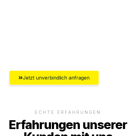
Abwicklung innerhalb von 24 Stunden
Versichert bis zu 7.500€
Ggf. komplette Zollabwicklung inklusive
Umfassender Kundensupport aus
Erlangen
Jetzt unverbindlich anfragen
ECHTE ERFAHRUNGEN
Erfahrungen unserer