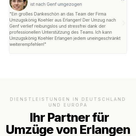
ist nach Genf umgezogen
"Ein großes Dankeschön an das Team der Firma
"Die
Umzugskönig Koehler aus Erlangen! Der Umzug nach
mei
Genf verlief reibungslos und stressfrei dank der
Team
professionellen Unterstützung des Teams. Ich kann
habe
Umzugskönig Koehler Erlangen jedem uneingeschränkt
an m
weiterempfehlen!"
groß
DIENSTLEISTUNGEN IN DEUTSCHLAND
UND EUROPA
Ihr Partner für
Umzüge von Erlangen