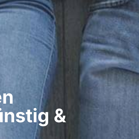
n​
ünstig &