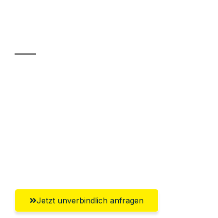
Ihr Umzug oder
Transport
Sparen Sie bis zu 100€ bei Anfrage
Abwicklung innerhalb von 24 Stunden
Versichert bis zu 7.500€
Ggf. komplette Zollabwicklung inklusive
Umfassender Kundensupport aus
Erlangen
Jetzt unverbindlich anfragen