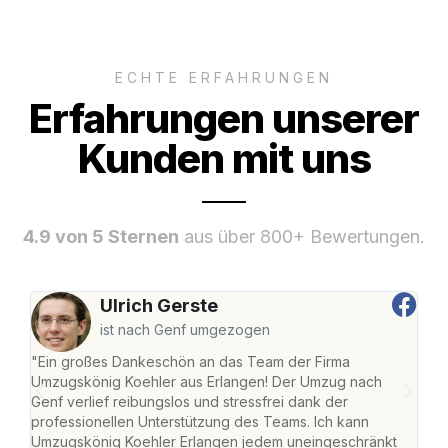
ECHTE ERFAHRUNGEN
Erfahrungen unserer
Kunden mit uns
4.9 von 5 Sternen
aus über 800+ Bewertungen.
Ulrich Gerste
ist nach Genf umgezogen
"Ein großes Dankeschön an das Team der Firma
"Die
Umzugskönig Koehler aus Erlangen! Der Umzug nach
mei
Genf verlief reibungslos und stressfrei dank der
Team
professionellen Unterstützung des Teams. Ich kann
habe
Umzugskönig Koehler Erlangen jedem uneingeschränkt
an m