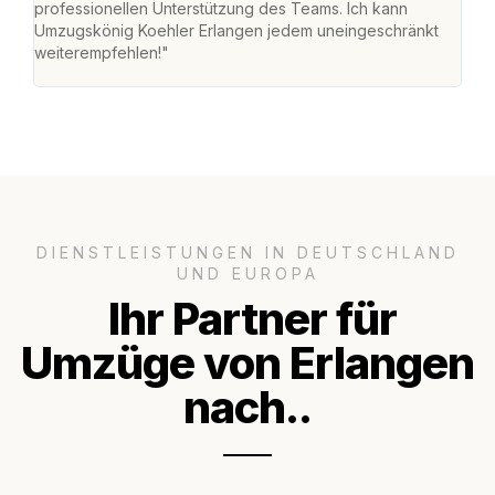
professionellen Unterstützung des Teams. Ich kann
habe
Umzugskönig Koehler Erlangen jedem uneingeschränkt
an m
weiterempfehlen!"
groß
DIENSTLEISTUNGEN IN DEUTSCHLAND
UND EUROPA
Ihr Partner für
Umzüge von Erlangen
nach..