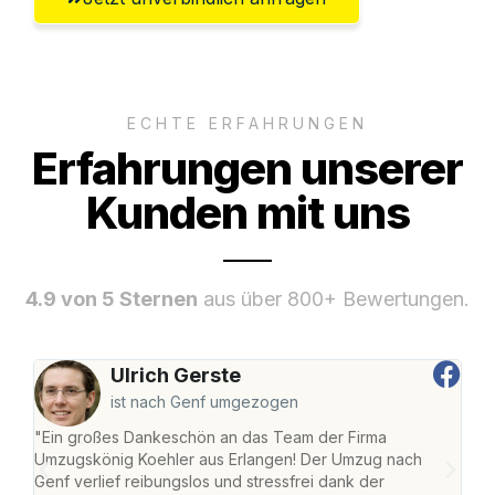
ECHTE ERFAHRUNGEN
Erfahrungen unserer
Kunden mit uns
4.9 von 5 Sternen
aus über 800+ Bewertungen.
Ulrich Gerste
ist nach Genf umgezogen
"Ein großes Dankeschön an das Team der Firma
"Die
Umzugskönig Koehler aus Erlangen! Der Umzug nach
mei
Genf verlief reibungslos und stressfrei dank der
Team