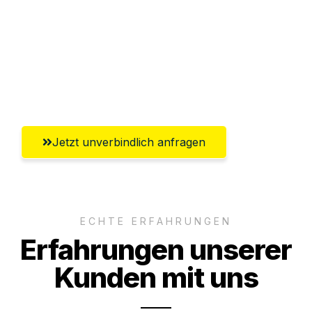
Versichert bis zu 7.500€
Ggf. komplette Zollabwicklung inklusive
Umfassender Kundensupport aus
Erlangen
Jetzt unverbindlich anfragen
ECHTE ERFAHRUNGEN
Erfahrungen unserer
Kunden mit uns