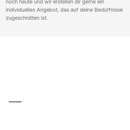
noch heute und wir erstellen dir gerne ein
individuelles Angebot, das auf deine Bedürfnisse
zugeschnitten ist.
UMZUGSKÖNIG KOEHLER ERLANGEN
Ihr Umzug oder
Transport
Sparen Sie bis zu 100€ bei Anfrage
Abwicklung innerhalb von 24 Stunden