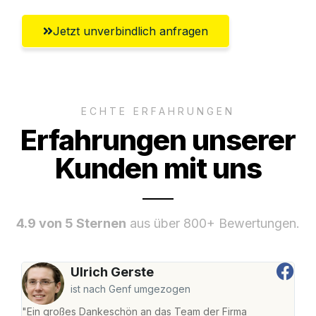
Jetzt unverbindlich anfragen
ECHTE ERFAHRUNGEN
Erfahrungen unserer
Kunden mit uns
4.9 von 5 Sternen
aus über 800+ Bewertungen.
Ulrich Gerste
ist nach Genf umgezogen
"Ein großes Dankeschön an das Team der Firma
"Die