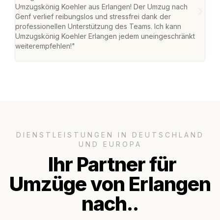
Umzugskönig Koehler aus Erlangen! Der Umzug nach
mei
Genf verlief reibungslos und stressfrei dank der
Team
professionellen Unterstützung des Teams. Ich kann
habe
Umzugskönig Koehler Erlangen jedem uneingeschränkt
an m
weiterempfehlen!"
groß
DIENSTLEISTUNGEN IN DEUTSCHLAND
UND EUROPA
Ihr Partner für
Umzüge von Erlangen
nach..