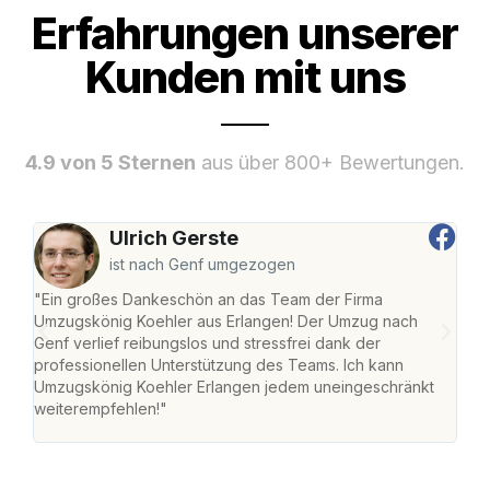
Erfahrungen unserer
Kunden mit uns
4.9 von 5 Sternen
aus über 800+ Bewertungen.
Ulrich Gerste
ist nach Genf umgezogen
"Ein großes Dankeschön an das Team der Firma
"Die
Umzugskönig Koehler aus Erlangen! Der Umzug nach
mei
Genf verlief reibungslos und stressfrei dank der
Team
professionellen Unterstützung des Teams. Ich kann
habe
Umzugskönig Koehler Erlangen jedem uneingeschränkt
an m
weiterempfehlen!"
groß