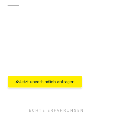
Sparen Sie bis zu 100€ bei Anfrage
Abwicklung innerhalb von 24 Stunden
Versichert bis zu 7.500€
Ggf. komplette Zollabwicklung inklusive
Umfassender Kundensupport aus
Erlangen
Jetzt unverbindlich anfragen
ECHTE ERFAHRUNGEN