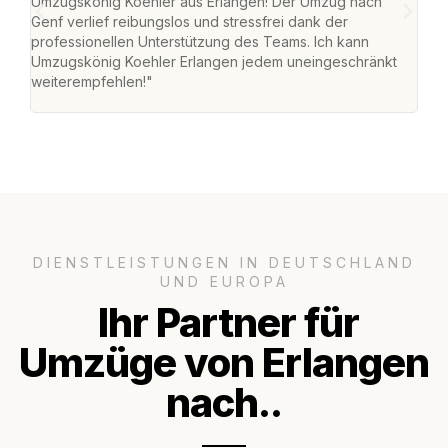
Umzugskönig Koehler aus Erlangen! Der Umzug nach
mei
Genf verlief reibungslos und stressfrei dank der
Team
professionellen Unterstützung des Teams. Ich kann
habe
Umzugskönig Koehler Erlangen jedem uneingeschränkt
an m
weiterempfehlen!"
groß
DIENSTLEISTUNGEN IN DEUTSCHLAND
UND EUROPA
Ihr Partner für
Umzüge von Erlangen
nach..