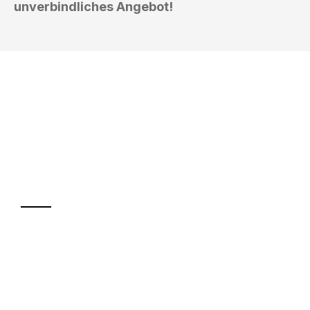
unverbindliches Angebot!
UMZUGSKÖNIG KOEHLER ERLANGEN
Ihr Umzug oder
Transport
Sparen Sie bis zu 100€ bei Anfrage
Abwicklung innerhalb von 24 Stunden
Versichert bis zu 7.500€