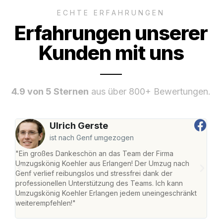
ECHTE ERFAHRUNGEN
Erfahrungen unserer
Kunden mit uns
4.9 von 5 Sternen
aus über 800+ Bewertungen.
Ulrich Gerste
ist nach Genf umgezogen
"Ein großes Dankeschön an das Team der Firma
"Die
Umzugskönig Koehler aus Erlangen! Der Umzug nach
mei
Genf verlief reibungslos und stressfrei dank der
Team
professionellen Unterstützung des Teams. Ich kann
habe
Umzugskönig Koehler Erlangen jedem uneingeschränkt
an m
weiterempfehlen!"
groß