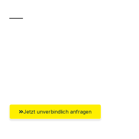
Transport
Sparen Sie bis zu 100€ bei Anfrage
Abwicklung innerhalb von 24 Stunden
Versichert bis zu 7.500€
Ggf. komplette Zollabwicklung inklusive
Umfassender Kundensupport aus
Erlangen
Jetzt unverbindlich anfragen