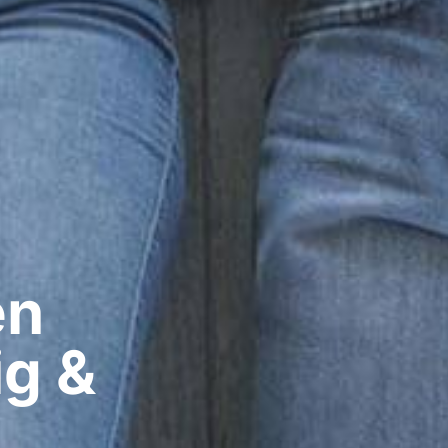
n​
ig &