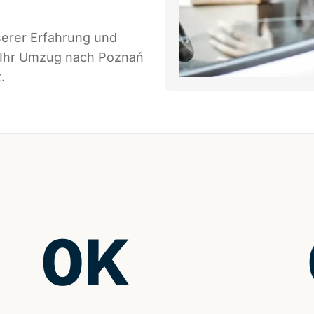
serer Erfahrung und
s Ihr Umzug nach Poznań
.
0
K