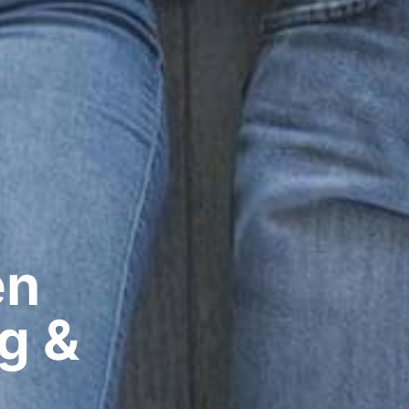
n​
g &