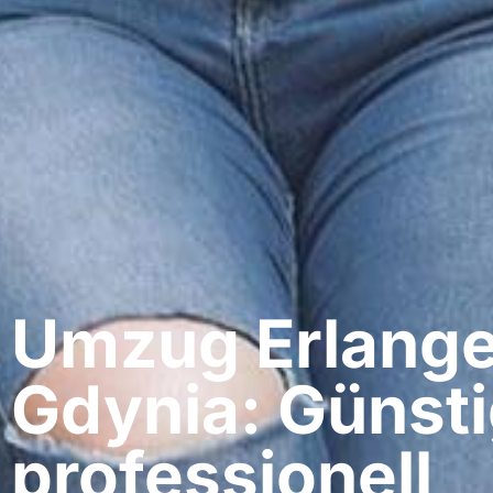
Umzug Erlange
Gdynia: Günsti
professionell​