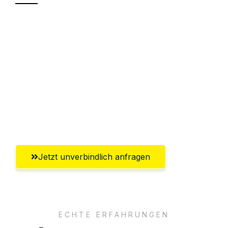
Sparen Sie bis zu 100€ bei Anfrage
Abwicklung innerhalb von 24 Stunden
Versichert bis zu 7.500€
Ggf. komplette Zollabwicklung inklusive
Umfassender Kundensupport aus
Erlangen
Jetzt unverbindlich anfragen
ECHTE ERFAHRUNGEN