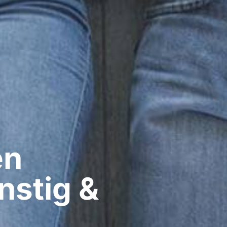
n​
nstig &