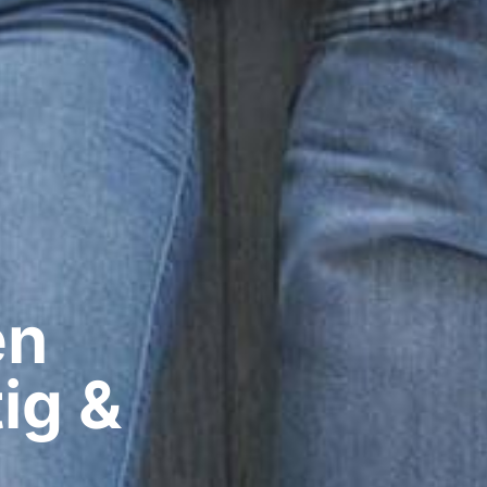
n​
ig &