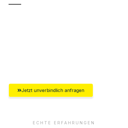
Sparen Sie bis zu 100€ bei Anfrage
Abwicklung innerhalb von 24 Stunden
Versichert bis zu 7.500€
Ggf. komplette Zollabwicklung inklusive
Umfassender Kundensupport aus
Erlangen
Jetzt unverbindlich anfragen
ECHTE ERFAHRUNGEN