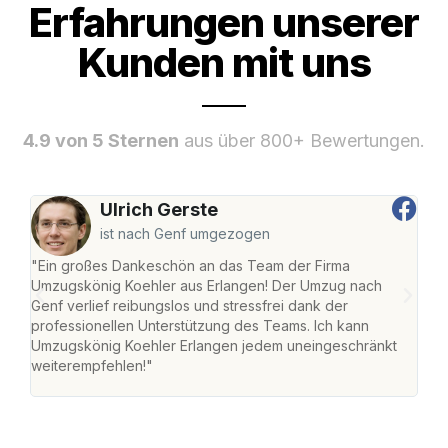
Erfahrungen unserer
Kunden mit uns
4.9 von 5 Sternen
aus über 800+ Bewertungen.
Ulrich Gerste
ist nach Genf umgezogen
"Ein großes Dankeschön an das Team der Firma
"Die
Umzugskönig Koehler aus Erlangen! Der Umzug nach
mei
Genf verlief reibungslos und stressfrei dank der
Team
professionellen Unterstützung des Teams. Ich kann
habe
Umzugskönig Koehler Erlangen jedem uneingeschränkt
an m
weiterempfehlen!"
groß