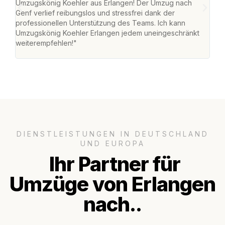
Umzugskönig Koehler aus Erlangen! Der Umzug nach
mei
Genf verlief reibungslos und stressfrei dank der
Team
professionellen Unterstützung des Teams. Ich kann
habe
Umzugskönig Koehler Erlangen jedem uneingeschränkt
an m
weiterempfehlen!"
groß
DIENSTLEISTUNGEN IN DEUTSCHLAND
UND EUROPA
Ihr Partner für
Umzüge von Erlangen
nach..