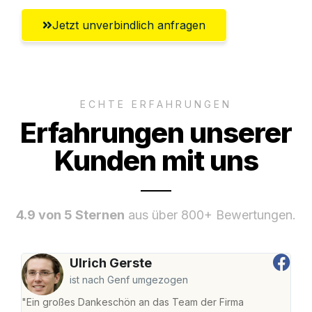
Jetzt unverbindlich anfragen
ECHTE ERFAHRUNGEN
Erfahrungen unserer
Kunden mit uns
4.9 von 5 Sternen
aus über 800+ Bewertungen.
Ulrich Gerste
ist nach Genf umgezogen
"Ein großes Dankeschön an das Team der Firma
"Die