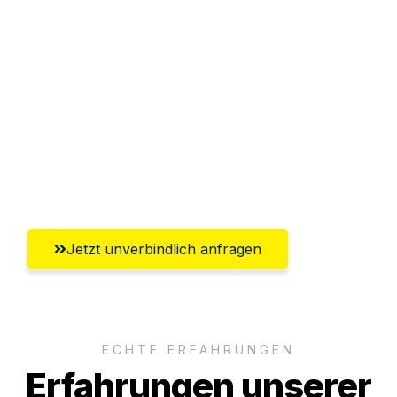
Sparen Sie bis zu 100€ bei Anfrage
Abwicklung innerhalb von 24 Stunden
Versichert bis zu 7.500€
Ggf. komplette Zollabwicklung inklusive
Umfassender Kundensupport aus
Erlangen
Jetzt unverbindlich anfragen
ECHTE ERFAHRUNGEN
Erfahrungen unserer