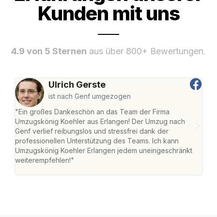
Kunden mit uns
4.9 von 5 Sternen
aus über 800+ Bewertungen.
Ulrich Gerste
ist nach Genf umgezogen
"Ein großes Dankeschön an das Team der Firma
"Die
Umzugskönig Koehler aus Erlangen! Der Umzug nach
mei
Genf verlief reibungslos und stressfrei dank der
Team
professionellen Unterstützung des Teams. Ich kann
habe
Umzugskönig Koehler Erlangen jedem uneingeschränkt
an m
weiterempfehlen!"
groß