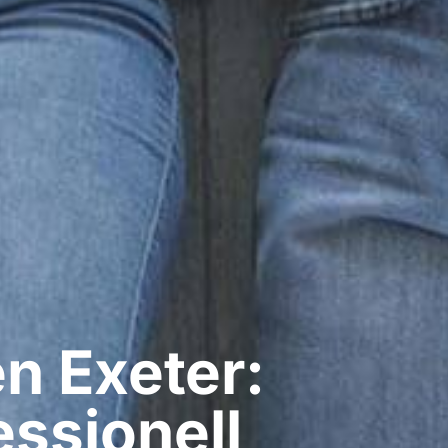
​ Exeter:
ssionell​