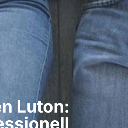
​ Luton:
ssionell​