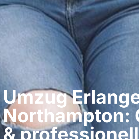
Umzug Erlange
Northampton: 
& professionell​