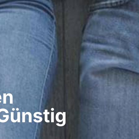
n​
Günstig