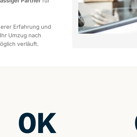
lässiger Partner
für
serer Erfahrung und
 Ihr Umzug nach
glich verläuft.
0
K