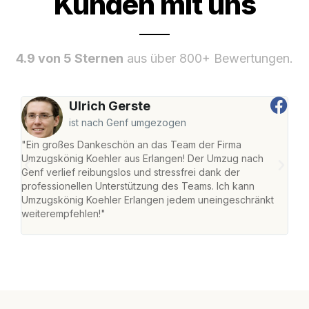
Kunden mit uns
4.9 von 5 Sternen
aus über 800+ Bewertungen.
Ulrich Gerste
ist nach Genf umgezogen
"Ein großes Dankeschön an das Team der Firma
"Die
Umzugskönig Koehler aus Erlangen! Der Umzug nach
mei
Genf verlief reibungslos und stressfrei dank der
Team
professionellen Unterstützung des Teams. Ich kann
habe
Umzugskönig Koehler Erlangen jedem uneingeschränkt
an m
weiterempfehlen!"
groß