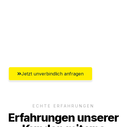
Abwicklung innerhalb von 24 Stunden
Versichert bis zu 7.500€
Ggf. komplette Zollabwicklung inklusive
Umfassender Kundensupport aus
Erlangen
Jetzt unverbindlich anfragen
ECHTE ERFAHRUNGEN
Erfahrungen unserer