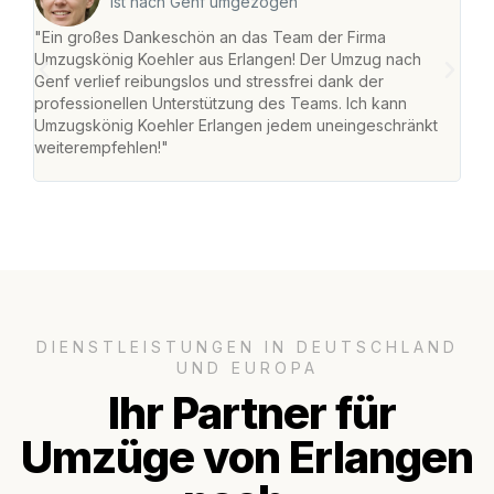
ist nach Genf umgezogen
"Ein großes Dankeschön an das Team der Firma
"Die
Umzugskönig Koehler aus Erlangen! Der Umzug nach
mei
Genf verlief reibungslos und stressfrei dank der
Team
professionellen Unterstützung des Teams. Ich kann
habe
Umzugskönig Koehler Erlangen jedem uneingeschränkt
an m
weiterempfehlen!"
groß
DIENSTLEISTUNGEN IN DEUTSCHLAND
UND EUROPA
Ihr Partner für
Umzüge von Erlangen