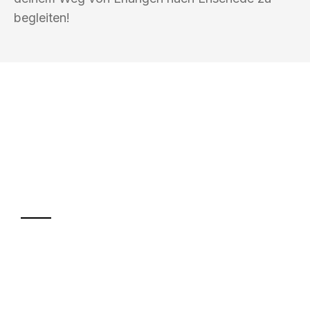
begleiten!
UMZUGSKÖNIG KOEHLER ERLANGEN
Ihr Umzug oder
Transport
Sparen Sie bis zu 100€ bei Anfrage
Abwicklung innerhalb von 24 Stunden
Versichert bis zu 7.500€