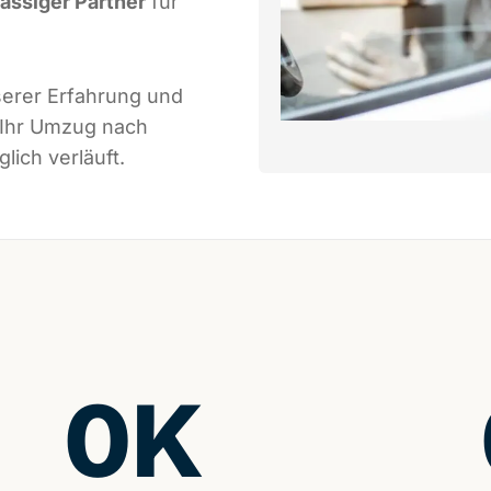
lässiger Partner
für
serer Erfahrung und
 Ihr Umzug nach
lich verläuft.
0
K