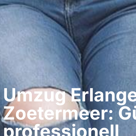
Umzug Erlange
Zoetermeer: G
professionell​