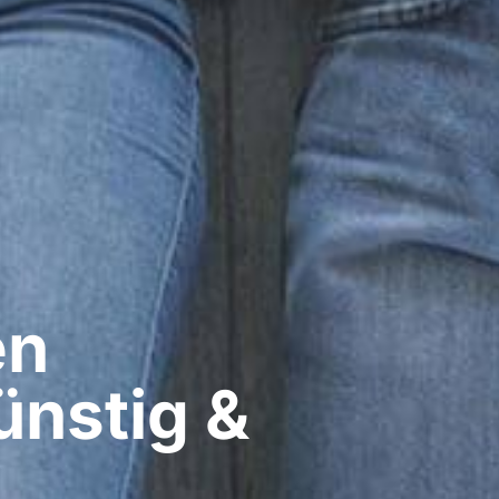
n​
ünstig &