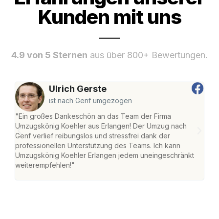
Kunden mit uns
4.9 von 5 Sternen
aus über 800+ Bewertungen.
Ulrich Gerste
ist nach Genf umgezogen
"Ein großes Dankeschön an das Team der Firma
"Die
Umzugskönig Koehler aus Erlangen! Der Umzug nach
mei
Genf verlief reibungslos und stressfrei dank der
Team
professionellen Unterstützung des Teams. Ich kann
habe
Umzugskönig Koehler Erlangen jedem uneingeschränkt
an m
weiterempfehlen!"
groß