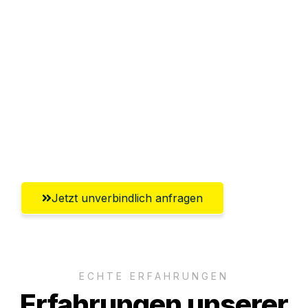
Sparen Sie bis zu 100€ bei Anfrage
Abwicklung innerhalb von 24 Stunden
Versichert bis zu 7.500€
Ggf. komplette Zollabwicklung inklusive
Umfassender Kundensupport aus
Erlangen
Jetzt unverbindlich anfragen
ECHTE ERFAHRUNGEN
Erfahrungen unserer