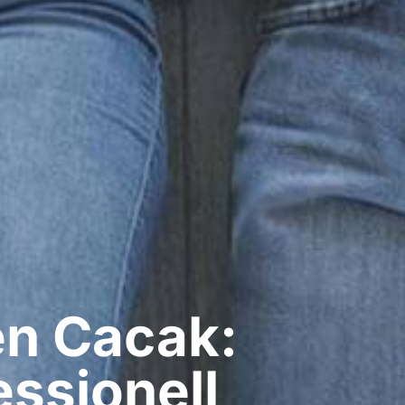
n​ Cacak:
ssionell​