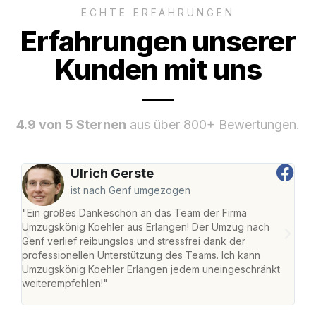
ECHTE ERFAHRUNGEN
Erfahrungen unserer
Kunden mit uns
4.9 von 5 Sternen
aus über 800+ Bewertungen.
Ulrich Gerste
ist nach Genf umgezogen
"Ein großes Dankeschön an das Team der Firma
"Die
Umzugskönig Koehler aus Erlangen! Der Umzug nach
mei
Genf verlief reibungslos und stressfrei dank der
Team
professionellen Unterstützung des Teams. Ich kann
habe
Umzugskönig Koehler Erlangen jedem uneingeschränkt
an m
weiterempfehlen!"
groß