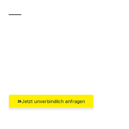
Transport
Sparen Sie bis zu 100€ bei Anfrage
Abwicklung innerhalb von 24 Stunden
Versichert bis zu 7.500€
Ggf. komplette Zollabwicklung inklusive
Umfassender Kundensupport aus
Erlangen
Jetzt unverbindlich anfragen