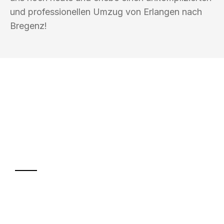
und professionellen Umzug von Erlangen nach
Bregenz!
UMZUGSKÖNIG KOEHLER ERLANGEN
Ihr Umzug oder
Transport
Sparen Sie bis zu 100€ bei Anfrage
Abwicklung innerhalb von 24 Stunden