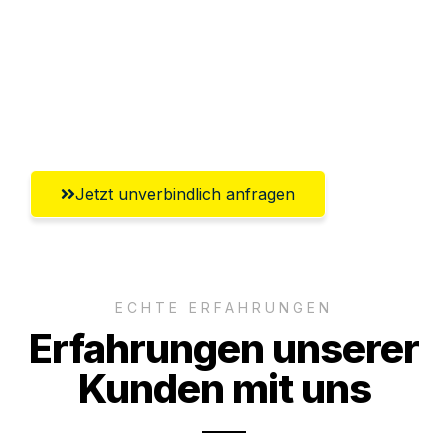
Versichert bis zu 7.500€
Ggf. komplette Zollabwicklung inklusive
Umfassender Kundensupport aus
Erlangen
Jetzt unverbindlich anfragen
ECHTE ERFAHRUNGEN
Erfahrungen unserer
Kunden mit uns