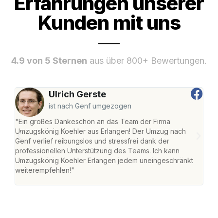
Erfahrungen unserer
Kunden mit uns
4.9 von 5 Sternen
aus über 800+ Bewertungen.
Ulrich Gerste
ist nach Genf umgezogen
"Ein großes Dankeschön an das Team der Firma
"Die
Umzugskönig Koehler aus Erlangen! Der Umzug nach
mei
Genf verlief reibungslos und stressfrei dank der
Team
professionellen Unterstützung des Teams. Ich kann
habe
Umzugskönig Koehler Erlangen jedem uneingeschränkt
an m
weiterempfehlen!"
groß