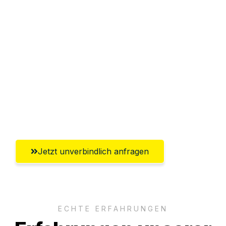
Sparen Sie bis zu 100€ bei Anfrage
Abwicklung innerhalb von 24 Stunden
Versichert bis zu 7.500€
Ggf. komplette Zollabwicklung inklusive
Umfassender Kundensupport aus
Erlangen
Jetzt unverbindlich anfragen
ECHTE ERFAHRUNGEN