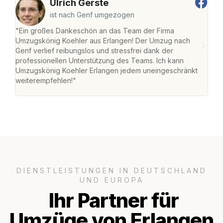
Ulrich Gerste
ist nach Genf umgezogen
"Ein großes Dankeschön an das Team der Firma
"Die
Umzugskönig Koehler aus Erlangen! Der Umzug nach
mei
Genf verlief reibungslos und stressfrei dank der
Team
professionellen Unterstützung des Teams. Ich kann
habe
Umzugskönig Koehler Erlangen jedem uneingeschränkt
an m
weiterempfehlen!"
groß
DIENSTLEISTUNGEN IN DEUTSCHLAND
UND EUROPA
Ihr Partner für
Umzüge von Erlangen