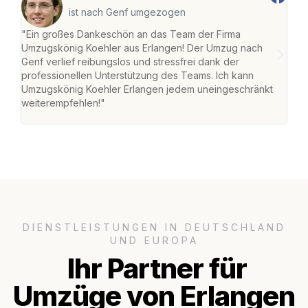
ist nach Genf umgezogen
"Ein großes Dankeschön an das Team der Firma
"Die
Umzugskönig Koehler aus Erlangen! Der Umzug nach
mei
Genf verlief reibungslos und stressfrei dank der
Team
professionellen Unterstützung des Teams. Ich kann
habe
Umzugskönig Koehler Erlangen jedem uneingeschränkt
an m
weiterempfehlen!"
groß
DIENSTLEISTUNGEN IN DEUTSCHLAND
UND EUROPA
Ihr Partner für
Umzüge von Erlangen