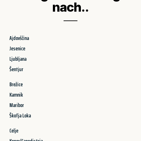
nach..
Ajdovščina
Jesenice
Ljubljana
Šentjur
Brežice
Kamnik
Maribor
Škofja Loka
Celje
Koper/Capodistria