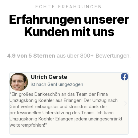
ECHTE ERFAHRUNGEN
Erfahrungen unserer
Kunden mit uns
4.9 von 5 Sternen
aus über 800+ Bewertungen.
Ulrich Gerste
ist nach Genf umgezogen
"Ein großes Dankeschön an das Team der Firma
"Die
Umzugskönig Koehler aus Erlangen! Der Umzug nach
mei
Genf verlief reibungslos und stressfrei dank der
Team
professionellen Unterstützung des Teams. Ich kann
habe
Umzugskönig Koehler Erlangen jedem uneingeschränkt
an m
weiterempfehlen!"
groß