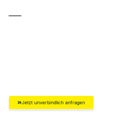
Transport
Sparen Sie bis zu 100€ bei Anfrage
Abwicklung innerhalb von 24 Stunden
Versichert bis zu 7.500€
Ggf. komplette Zollabwicklung inklusive
Umfassender Kundensupport aus
Erlangen
Jetzt unverbindlich anfragen