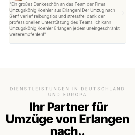
"Ein großes Dankeschön an das Team der Firma
"Die
Umzugskönig Koehler aus Erlangen! Der Umzug nach
mei
Genf verlief reibungslos und stressfrei dank der
Team
professionellen Unterstützung des Teams. Ich kann
habe
Umzugskönig Koehler Erlangen jedem uneingeschränkt
an m
weiterempfehlen!"
groß
DIENSTLEISTUNGEN IN DEUTSCHLAND
UND EUROPA
Ihr Partner für
Umzüge von Erlangen
nach..