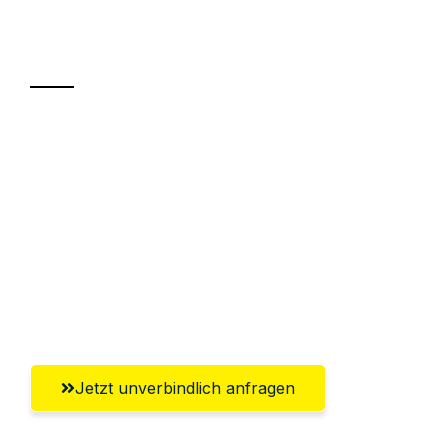
Ihr Umzug oder
Transport
Sparen Sie bis zu 100€ bei Anfrage
Abwicklung innerhalb von 24 Stunden
Versichert bis zu 7.500€
Ggf. komplette Zollabwicklung inklusive
Umfassender Kundensupport aus
Erlangen
Jetzt unverbindlich anfragen