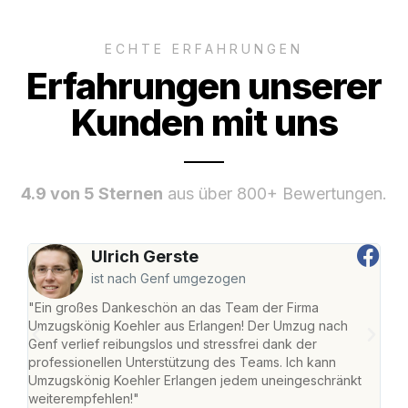
ECHTE ERFAHRUNGEN
Erfahrungen unserer
Kunden mit uns
4.9 von 5 Sternen
aus über 800+ Bewertungen.
Ulrich Gerste
ist nach Genf umgezogen
"Ein großes Dankeschön an das Team der Firma
"Die
Umzugskönig Koehler aus Erlangen! Der Umzug nach
mei
Genf verlief reibungslos und stressfrei dank der
Team
professionellen Unterstützung des Teams. Ich kann
habe
Umzugskönig Koehler Erlangen jedem uneingeschränkt
an m
weiterempfehlen!"
groß