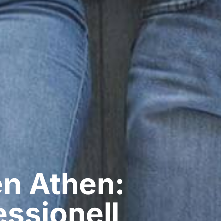
n​ Athen:
ssionell​