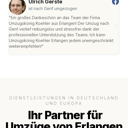
Ulrich Gerste
ist nach Genf umgezogen
"Ein großes Dankeschön an das Team der Firma
"Die
Umzugskönig Koehler aus Erlangen! Der Umzug nach
mei
Genf verlief reibungslos und stressfrei dank der
Team
professionellen Unterstützung des Teams. Ich kann
habe
Umzugskönig Koehler Erlangen jedem uneingeschränkt
an m
weiterempfehlen!"
groß
DIENSTLEISTUNGEN IN DEUTSCHLAND
UND EUROPA
Ihr Partner für
Umzüge von Erlangen