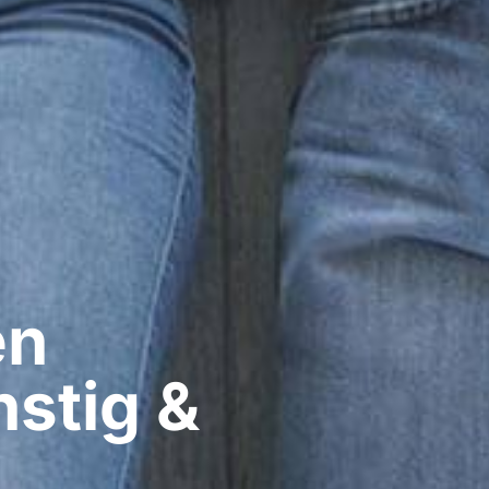
n​
stig &